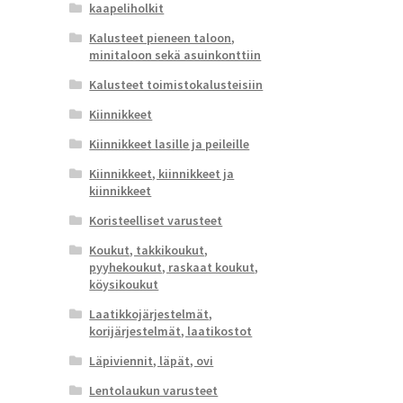
kaapeliholkit
Kalusteet pieneen taloon,
minitaloon sekä asuinkonttiin
Kalusteet toimistokalusteisiin
Kiinnikkeet
Kiinnikkeet lasille ja peileille
Kiinnikkeet, kiinnikkeet ja
kiinnikkeet
Koristeelliset varusteet
Koukut, takkikoukut,
pyyhekoukut, raskaat koukut,
köysikoukut
Laatikkojärjestelmät,
korijärjestelmät, laatikostot
Läpiviennit, läpät, ovi
Lentolaukun varusteet