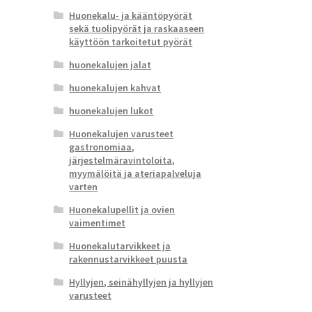
Huonekalu- ja kääntöpyörät
sekä tuolipyörät ja raskaaseen
käyttöön tarkoitetut pyörät
huonekalujen jalat
huonekalujen kahvat
huonekalujen lukot
Huonekalujen varusteet
gastronomiaa,
järjestelmäravintoloita,
myymälöitä ja ateriapalveluja
varten
Huonekalupellit ja ovien
vaimentimet
Huonekalutarvikkeet ja
rakennustarvikkeet puusta
Hyllyjen, seinähyllyjen ja hyllyjen
varusteet