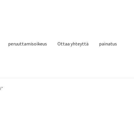
peruuttamisoikeus
Ottaa yhteyttä
painatus
D”