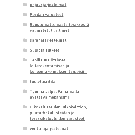
ohjausjärjestelmät
Pöydän varusteet
Ruostumattomasta teräksestä
valmistetut liittimet
saranajärjestelmät
Sulut ja sulkeet
Teollisuusliittimet
laiterakentamisen ja
koneenrakennuksen tarpeisiin
tuuletusritilä
Työnnä salpa, Painamalla
avattava mekanismi
Ulkokalusteiden, ulkokeittiön,
puutarhakalusteiden ja
terassikalusteiden varusteet
venttiilijärjestelmät