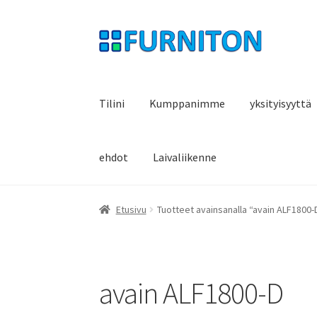
Siirry
Siirry
navigointiin
sisältöön
Tilini
Kumppanimme
yksityisyyttä
ehdot
Laivaliikenne
Etusivu
Tuotteet avainsanalla “avain ALF1800-
avain ALF1800-D