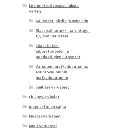
Liittimet erityissovelluksia
varten
Kalusteet jahtiin ja veneisiin
Klassiset antiikki- ja vintage-
tyyliset varusteet
Lääketieteen,
laboratorioiden ja
puhdastilojen liitososat
Varusteet matkailuautoihin,
asuntovaunuihin,
matkailuautoihin
ylelliset varusteet
Liukuovien helat
magneettinen salpa
Mustat varusteet
Muut varusteet