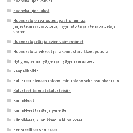
huonekalujen kahvat
huonekalujen lukot
Huonekalujen varusteet gastronomiaa,
järjestelmäravintoloita, myymälöitä ja ateriapalveluja
varten
Huonekalupellit ja ovien vaimentimet
Huonekalutarvikkeet ja rakennustarvikkeet puusta
Hyllyjen, seinähyllyjen ja hyllyjen varusteet
kaapeliholkit
Kalusteet pieneen taloon, minitaloon sekä asuinkonttiin
Kalusteet toimistokalusteisiin
Kiinnikkeet
Kiinnikkeet lasille ja peileille
Kiinnikkeet, kiinnikkeet ja kiinnikkeet
Koristeelliset varusteet