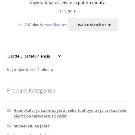
myymäläkalusteisiin ja paljon muuta
112,99
€
Lisää ostoskoriin
incl. VAT
plus
Versandkosten
Suosituimmat
Näytetään kaikki 2 tulosta
ensin
Produkt-Kategorien
Huonekalu- ja kääntöpyörät sekä tuolipyörät ja raskaaseen
käyttöön tarkoitetut pyörät
huonekalujen jalat