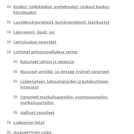
Koukut, takkikoukut, pyyhekoukut, raskaat koukut,
köysikoukut
Laatikkojärjestelmät, korijärjestelmät, laatikostot
Läpiviennit, läpät, ovi
Lentolaukun varusteet
Liittimet erityissovelluksia varten
Kalusteet jahtiin ja veneisiin
Klassiset antiikki- ja vintage-tyyliset varusteet
Lääketieteen, laboratorioiden ja puhdastilojen
liitososat
Varusteet matkailuautoihin, asuntovaunuihin,
matkailuautoihin
ylelliset varusteet
Liukuovien helat
magneettinen salpa