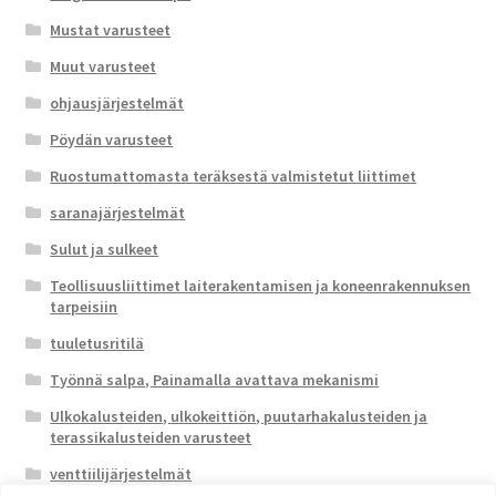
Mustat varusteet
Muut varusteet
ohjausjärjestelmät
Pöydän varusteet
Ruostumattomasta teräksestä valmistetut liittimet
saranajärjestelmät
Sulut ja sulkeet
Teollisuusliittimet laiterakentamisen ja koneenrakennuksen
tarpeisiin
tuuletusritilä
Työnnä salpa, Painamalla avattava mekanismi
Ulkokalusteiden, ulkokeittiön, puutarhakalusteiden ja
terassikalusteiden varusteet
venttiilijärjestelmät