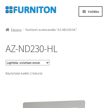
Siirry
Siirry
Valikko
navigointiin
sisältöön
Tilini
Etusivu
Tuotteet avainsanalla “AZ-ND230-HL”
Kumppanimme
AZ-ND230-HL
yksityisyyttä
peruuttamisoikeus
Suosituimmat
Näytetään kaikki 2 tulosta
Ottaa yhteyttä
ensin
painatus
ehdot