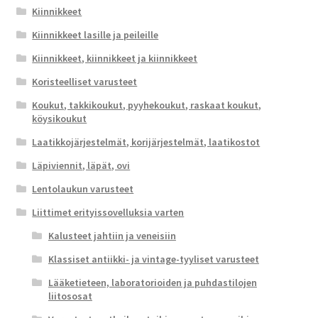
Kiinnikkeet
Kiinnikkeet lasille ja peileille
Kiinnikkeet, kiinnikkeet ja kiinnikkeet
Koristeelliset varusteet
Koukut, takkikoukut, pyyhekoukut, raskaat koukut,
köysikoukut
Laatikkojärjestelmät, korijärjestelmät, laatikostot
Läpiviennit, läpät, ovi
Lentolaukun varusteet
Liittimet erityissovelluksia varten
Kalusteet jahtiin ja veneisiin
Klassiset antiikki- ja vintage-tyyliset varusteet
Lääketieteen, laboratorioiden ja puhdastilojen
liitososat