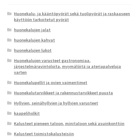
Huonekalu- ja kääntöpyörät sekä tuolipyörät ja raskaaseen
käyttöön tarkoitetut pyörät
huonekalujen jalat
huonekalujen kahvat
huonekalujen lukot
Huonekalujen varusteet gastronomiaa,
järjestelmäravintoloita, myymälöitä ja ateriapalveluja
varten
Huonekalupellit ja ovien vaimentimet
Huonekalutarvikkeet ja rakennustarvikkeet puusta
Hyllyjen, seinähyllyjen ja hyllyjen varusteet
kaapeliholkit
Kalusteet pieneen taloon, minitaloon sekä asuinkonttiin
Kalusteet toimistokalusteisiin