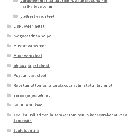
Varusteet matkailuautoihin, asuntovaunuihin,
matkailuautoihin
ylelliset varusteet
Liukuovien helat
magneettinen salpa
Mustat varusteet
Muut varusteet
ohjausjärjestelmät
Pöydän varusteet
Ruostumattomasta teräksestä valmistetut liittimet
saranajärjestelmät
Sulut ja sulkeet
Teollisuusliittimet laiterakentamisen ja koneenrakennuksen
tarpeisiin
tuuletusritilä