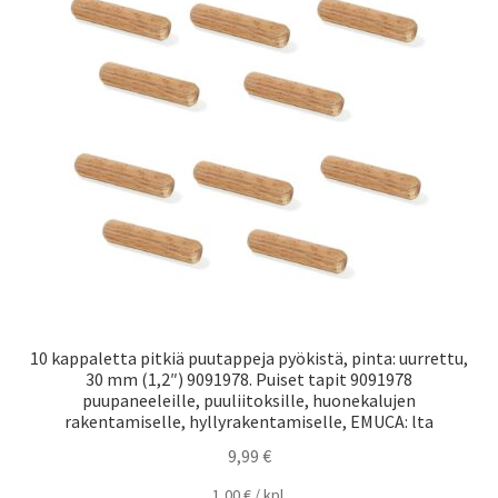
10 kappaletta pitkiä puutappeja pyökistä, pinta: uurrettu,
30 mm (1,2″) 9091978. Puiset tapit 9091978
puupaneeleille, puuliitoksille, huonekalujen
rakentamiselle, hyllyrakentamiselle, EMUCA: lta
9,99
€
1,00
€
/
kpl.