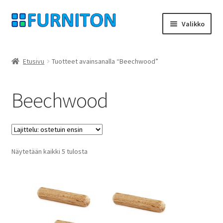
Siirry
Siirry
Valikko
navigointiin
sisältöön
Tilini
Etusivu
Tuotteet avainsanalla “Beechwood”
Kumppanimme
Beechwood
yksityisyyttä
peruuttamisoikeus
Suosituimmat
Näytetään kaikki 5 tulosta
Ottaa yhteyttä
ensin
painatus
ehdot