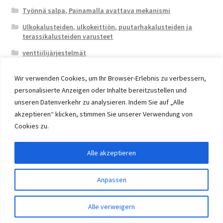
Työnnä salpa, Painamalla avattava mekanismi
Ulkokalusteiden, ulkokeittiön, puutarhakalusteiden ja
terassikalusteiden varusteet
venttiilijärjestelmät
Wir verwenden Cookies, um Ihr Browser-Erlebnis zu verbessern,
personalisierte Anzeigen oder Inhalte bereitzustellen und
unseren Datenverkehr zu analysieren. Indem Sie auf „Alle
akzeptieren“ klicken, stimmen Sie unserer Verwendung von
© 2026 Eruon Trade UG, Germany, member of the ERUON
Cookies zu.
Group. High quality Furniture Fittings and Components
Alle akzeptieren
Withdraw from contract
Anpassen
0
Alle verweigern
Etsi:
Haku