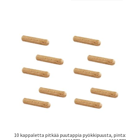
10 kappaletta pitkää puutappia pyökkipuusta, pinta: