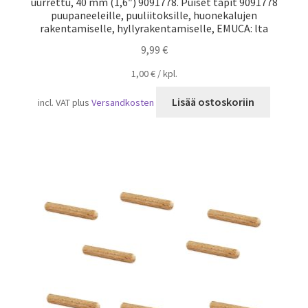
uurrettu, 40 mm (1,6″) 9091778. Puiset tapit 9091778
puupaneeleille, puuliitoksille, huonekalujen
rakentamiselle, hyllyrakentamiselle, EMUCA: lta
9,99
€
1,00
€
/
kpl.
Lisää ostoskoriin
incl. VAT
plus
Versandkosten