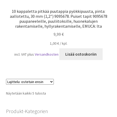
10 kappaletta pitkää puutappia pyökkipuusta, pinta:
aallotettu, 30 mm (1,2″) 9095678. Puiset tapit 9095678
puupaneeleille, puuliitoksille, huonekalujen
rakentamiselle, hyllyrakentamiselle, EMUCA: lta
9,99
€
1,00
€
/
kpl.
Lisää ostoskoriin
incl. VAT
plus
Versandkosten
Suosituimmat
Näytetään kaikki 5 tulosta
ensin
Produkt-Kategorien