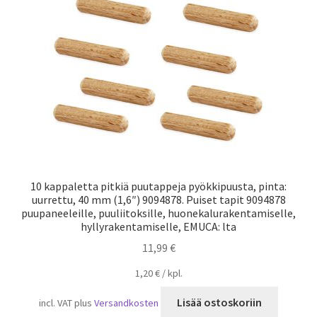
Laivaliikenne
10 kappaletta pitkiä puutappeja pyökkipuusta, pinta:
uurrettu, 40 mm (1,6″) 9094878. Puiset tapit 9094878
puupaneeleille, puuliitoksille, huonekalurakentamiselle,
hyllyrakentamiselle, EMUCA: lta
11,99
€
1,20
€
/
kpl.
Lisää ostoskoriin
incl. VAT
plus
Versandkosten