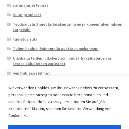
saranajärjestelmät
Sulut ja sulkeet
Teollisuusliittimet laiterakentamisen ja koneenrakennuksen
tarpeisiin
tuuletusritilä
Työnnä salpa, Painamalla avattava mekanismi
Ulkokalusteiden, ulkokeittiön, puutarhakalusteiden ja
terassikalusteiden varusteet
venttiilijärjestelmät
Wir verwenden Cookies, um Ihr Browser-Erlebnis zu verbessern,
personalisierte Anzeigen oder Inhalte bereitzustellen und
unseren Datenverkehr zu analysieren. Indem Sie auf „Alle
akzeptieren“ klicken, stimmen Sie unserer Verwendung von
© 2026 Eruon Trade UG, Germany, member of the ERUON
Cookies zu.
Group. High quality Furniture Fittings and Components