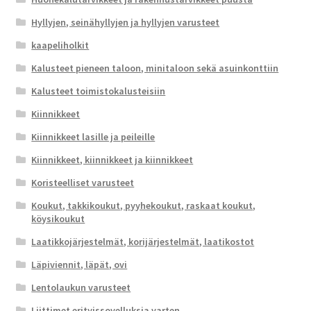
Hyllyjen, seinähyllyjen ja hyllyjen varusteet
kaapeliholkit
Kalusteet pieneen taloon, minitaloon sekä asuinkonttiin
Kalusteet toimistokalusteisiin
Kiinnikkeet
Kiinnikkeet lasille ja peileille
Kiinnikkeet, kiinnikkeet ja kiinnikkeet
Koristeelliset varusteet
Koukut, takkikoukut, pyyhekoukut, raskaat koukut,
köysikoukut
Laatikkojärjestelmät, korijärjestelmät, laatikostot
Läpiviennit, läpät, ovi
Lentolaukun varusteet
Liittimet erityissovelluksia varten