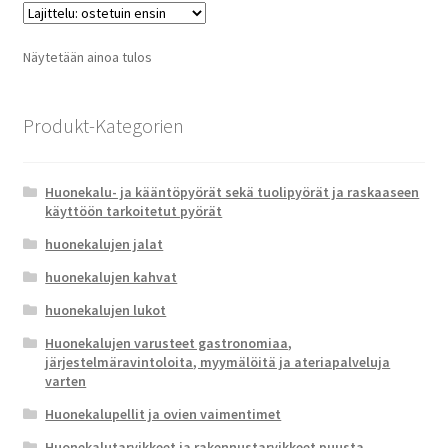
Näytetään ainoa tulos
Produkt-Kategorien
Huonekalu- ja kääntöpyörät sekä tuolipyörät ja raskaaseen
käyttöön tarkoitetut pyörät
huonekalujen jalat
huonekalujen kahvat
huonekalujen lukot
Huonekalujen varusteet gastronomiaa,
järjestelmäravintoloita, myymälöitä ja ateriapalveluja
varten
Huonekalupellit ja ovien vaimentimet
Huonekalutarvikkeet ja rakennustarvikkeet puusta