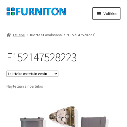
Siirry
Siirry
Valikko
navigointiin
sisältöön
Tilini
Etusivu
Tuotteet avainsanalla “F152147528223”
Kumppanimme
F152147528223
yksityisyyttä
peruuttamisoikeus
Näytetään ainoa tulos
Ottaa yhteyttä
painatus
ehdot