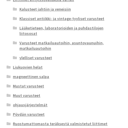
Kalusteet jahtiin ja veneisiin
Klassiset antiikki- ja vintage-tyyliset varusteet
Lääketieteen, laboratorioiden ja puhdastilojen
liitososat
Varusteet matkailuautoihin, asuntovaunuihin,
matkailuautoihin
ylelliset varusteet
Liukuovien helat
magneettinen salpa
Mustat varusteet
Muut varusteet
ohjausjärjestelmät
Pöydän varusteet
Ruostumattomasta teräksestä valmistetut liittimet