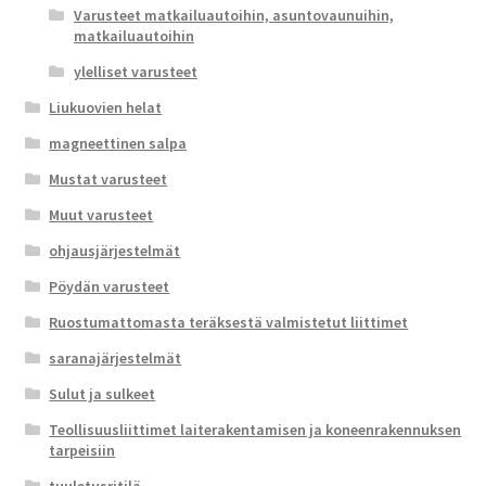
Varusteet matkailuautoihin, asuntovaunuihin,
matkailuautoihin
ylelliset varusteet
Liukuovien helat
magneettinen salpa
Mustat varusteet
Muut varusteet
ohjausjärjestelmät
Pöydän varusteet
Ruostumattomasta teräksestä valmistetut liittimet
saranajärjestelmät
Sulut ja sulkeet
Teollisuusliittimet laiterakentamisen ja koneenrakennuksen
tarpeisiin