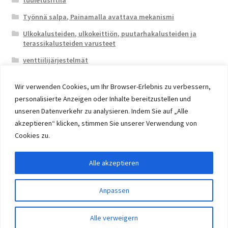
tuuletusritilä
Työnnä salpa, Painamalla avattava mekanismi
Ulkokalusteiden, ulkokeittiön, puutarhakalusteiden ja
terassikalusteiden varusteet
venttiilijärjestelmät
Wir verwenden Cookies, um Ihr Browser-Erlebnis zu verbessern,
personalisierte Anzeigen oder Inhalte bereitzustellen und
unseren Datenverkehr zu analysieren. Indem Sie auf „Alle
akzeptieren“ klicken, stimmen Sie unserer Verwendung von
© 2026 Eruon Trade UG, Germany, member of the ERUON
Cookies zu.
Group. High quality Furniture Fittings and Components
Alle akzeptieren
Withdraw from contract
Anpassen
0
Alle verweigern
Etsi:
Haku