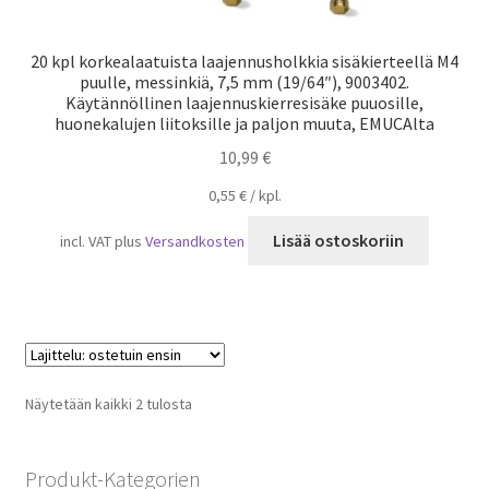
20 kpl korkealaatuista laajennusholkkia sisäkierteellä M4
puulle, messinkiä, 7,5 mm (19/64″), 9003402.
Käytännöllinen laajennuskierresisäke puuosille,
huonekalujen liitoksille ja paljon muuta, EMUCAlta
10,99
€
0,55
€
/
kpl.
Lisää ostoskoriin
incl. VAT
plus
Versandkosten
Suosituimmat
Näytetään kaikki 2 tulosta
ensin
Produkt-Kategorien