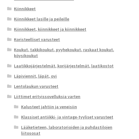
Kiinnikkeet
Kiinnikkeet lasille ja peileille
Kiinnikkeet, kiinnikkeet ja kiinnikkeet
Koristeelliset varusteet
Koukut, takkikoukut, pyyhekoukut, raskaat koukut,
köysikoukut
Laatikkojärjestelmät, korijärjestelmät, laatikostot
Läpiviennit, läpät, ovi
Lentolaukun varusteet
Liittimet erityissovelluksia varten
Kalusteet jahtiin ja veneisiin
Klassiset antiikki- ja vintage-tyyliset varusteet
Lääketieteen, laboratorioiden ja puhdastilojen
liitososat