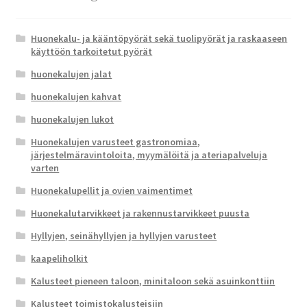
Huonekalu- ja kääntöpyörät sekä tuolipyörät ja raskaaseen
käyttöön tarkoitetut pyörät
huonekalujen jalat
huonekalujen kahvat
huonekalujen lukot
Huonekalujen varusteet gastronomiaa,
järjestelmäravintoloita, myymälöitä ja ateriapalveluja
varten
Huonekalupellit ja ovien vaimentimet
Huonekalutarvikkeet ja rakennustarvikkeet puusta
Hyllyjen, seinähyllyjen ja hyllyjen varusteet
kaapeliholkit
Kalusteet pieneen taloon, minitaloon sekä asuinkonttiin
Kalusteet toimistokalusteisiin