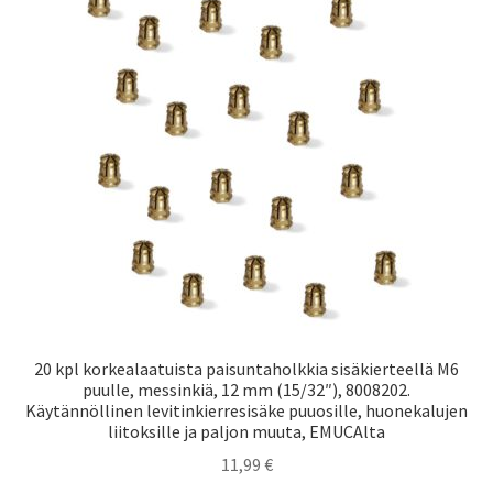
Laivaliikenne
20 kpl korkealaatuista paisuntaholkkia sisäkierteellä M6
puulle, messinkiä, 12 mm (15/32″), 8008202.
Käytännöllinen levitinkierresisäke puuosille, huonekalujen
liitoksille ja paljon muuta, EMUCAlta
11,99
€