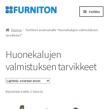
Siirry
Siirry
Valikko
navigointiin
sisältöön
Tilini
Etusivu
Tuotteet avainsanalla “Huonekalujen valmistuksen
tarvikkeet”
Kumppanimme
yksityisyyttä
Huonekalujen
peruuttamisoikeus
valmistuksen tarvikkeet
Ottaa yhteyttä
painatus
Suosituimmat
Näytetään kaikki 2 tulosta
ensin
ehdot