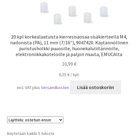
20 kpl korkealaatuista kierresisäosaa sisäkierteellä M4,
nailonista (PA), 11 mm (7/16″), 9047420. Käytännöllinen
puristusholkki puuosille, huonekaluliitännöille,
elektroniikkakoteloille ja paljon muuta, EMUCAlta
10,99
€
0,55
€
/
kpl.
Lisää ostoskoriin
incl. VAT
plus
Versandkosten
Suosituimmat
Näytetään kaikki 5 tulosta