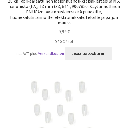
20 kpl korkealaatuinen laajennusholkki sisäkierteellä M6,
nailonista (PA), 13 mm (33/64″), 9007820. Käytännöllinen
EMUCA:n laajennuskierresisä puuosille,
huonekaluliitännöille, elektroniikkakoteloille ja paljon
muuta
9,99
€
0,50
€
/
kpl.
Lisää ostoskoriin
incl. VAT
plus
Versandkosten