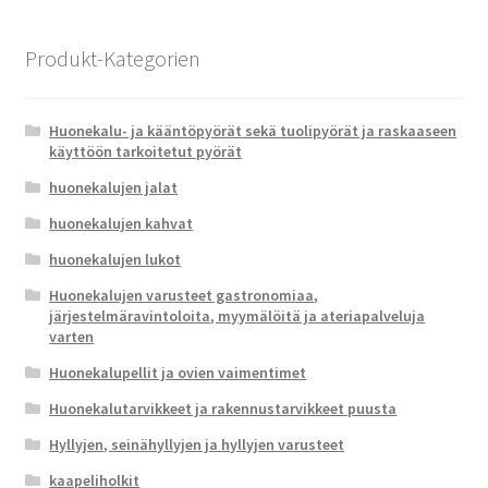
ensin
Produkt-Kategorien
Huonekalu- ja kääntöpyörät sekä tuolipyörät ja raskaaseen
käyttöön tarkoitetut pyörät
huonekalujen jalat
huonekalujen kahvat
huonekalujen lukot
Huonekalujen varusteet gastronomiaa,
järjestelmäravintoloita, myymälöitä ja ateriapalveluja
varten
Huonekalupellit ja ovien vaimentimet
Huonekalutarvikkeet ja rakennustarvikkeet puusta
Hyllyjen, seinähyllyjen ja hyllyjen varusteet
kaapeliholkit