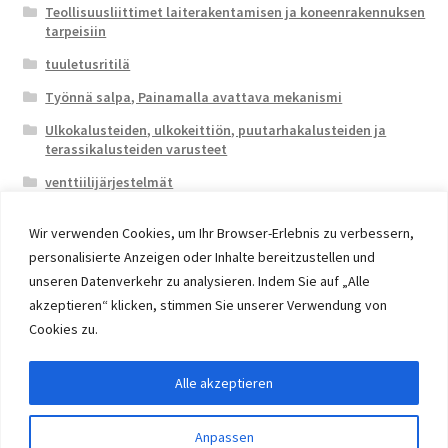
Teollisuusliittimet laiterakentamisen ja koneenrakennuksen
tarpeisiin
tuuletusritilä
Työnnä salpa, Painamalla avattava mekanismi
Ulkokalusteiden, ulkokeittiön, puutarhakalusteiden ja
terassikalusteiden varusteet
venttiilijärjestelmät
Wir verwenden Cookies, um Ihr Browser-Erlebnis zu verbessern,
personalisierte Anzeigen oder Inhalte bereitzustellen und
unseren Datenverkehr zu analysieren. Indem Sie auf „Alle
akzeptieren“ klicken, stimmen Sie unserer Verwendung von
© 2026 Eruon Trade UG, Germany, member of the ERUON
Cookies zu.
Group. High quality Furniture Fittings and Components
Alle akzeptieren
Withdraw from contract
Anpassen