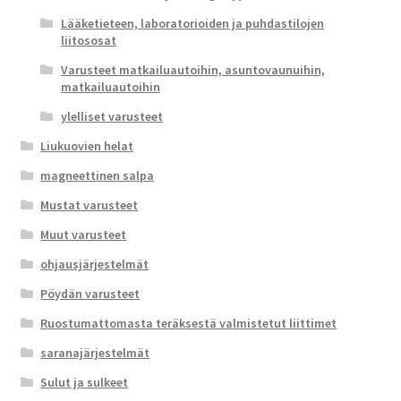
Lääketieteen, laboratorioiden ja puhdastilojen
liitososat
Varusteet matkailuautoihin, asuntovaunuihin,
matkailuautoihin
ylelliset varusteet
Liukuovien helat
magneettinen salpa
Mustat varusteet
Muut varusteet
ohjausjärjestelmät
Pöydän varusteet
Ruostumattomasta teräksestä valmistetut liittimet
saranajärjestelmät
Sulut ja sulkeet