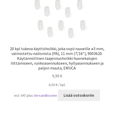
20 kpl tukeva käyttöholkki, joka sopii ruuveille ⌀3 mm,
valmistettu nailonista (PA), 11 mm (7/16″), 9003620.
Käytännöllinen laajennusholkki huonekalujen
liittämiseen, runkoasennukseen, hyllyasennukseen ja
paljon muuta, EMUCA
9,99
€
0,50
€
/
kpl.
Lisää ostoskoriin
incl. VAT
plus
Versandkosten