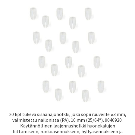
20 kpl tukeva sisäänajoholkki, joka sopii ruuveille ⌀3 mm,
valmistettu nailonista (PA), 10 mm (25/64″), 9040920.
Käytännöllinen laajennusholkki huonekalujen
liittämiseen, runkoasennukseen, hyllyasennukseen ja