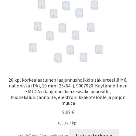
Laivaliikenne
20 kpl korkealaatuinen laajennusholkki sisäkierteellä M6,
nailonista (PA), 10 mm (25/64″), 9007920. Käytännöllinen
EMUCA:n laajennuskierresisäke puuosille,
huonekaluliitännöille, elektroniikkakoteloille ja paljon
muuta
9,99
€
0,50
€
/
kpl.
Lisää ostoskoriin
incl. VAT
plus
Versandkosten