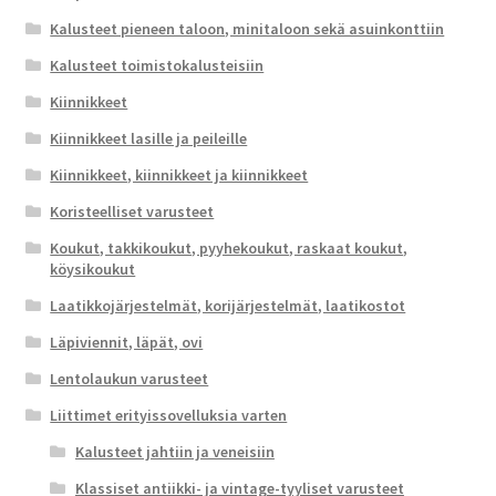
Kalusteet pieneen taloon, minitaloon sekä asuinkonttiin
Kalusteet toimistokalusteisiin
Kiinnikkeet
Kiinnikkeet lasille ja peileille
Kiinnikkeet, kiinnikkeet ja kiinnikkeet
Koristeelliset varusteet
Koukut, takkikoukut, pyyhekoukut, raskaat koukut,
köysikoukut
Laatikkojärjestelmät, korijärjestelmät, laatikostot
Läpiviennit, läpät, ovi
Lentolaukun varusteet
Liittimet erityissovelluksia varten
Kalusteet jahtiin ja veneisiin
Klassiset antiikki- ja vintage-tyyliset varusteet