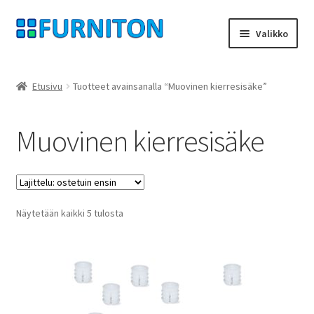
Siirry
Siirry
Valikko
navigointiin
sisältöön
Tilini
Etusivu
Tuotteet avainsanalla “Muovinen kierresisäke”
Kumppanimme
Muovinen kierresisäke
yksityisyyttä
peruuttamisoikeus
Suosituimmat
Näytetään kaikki 5 tulosta
Ottaa yhteyttä
ensin
painatus
ehdot