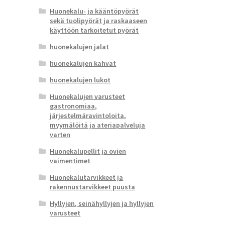
Huonekalu- ja kääntöpyörät
sekä tuolipyörät ja raskaaseen
käyttöön tarkoitetut pyörät
huonekalujen jalat
huonekalujen kahvat
huonekalujen lukot
Huonekalujen varusteet
gastronomiaa,
järjestelmäravintoloita,
myymälöitä ja ateriapalveluja
varten
Huonekalupellit ja ovien
vaimentimet
Huonekalutarvikkeet ja
rakennustarvikkeet puusta
Hyllyjen, seinähyllyjen ja hyllyjen
varusteet