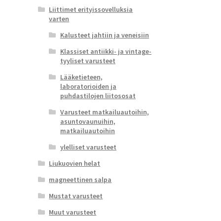
Liittimet erityissovelluksia
varten
Kalusteet jahtiin ja veneisiin
Klassiset antiikki- ja vintage-
tyyliset varusteet
Lääketieteen,
laboratorioiden ja
puhdastilojen liitososat
Varusteet matkailuautoihin,
asuntovaunuihin,
matkailuautoihin
ylelliset varusteet
Liukuovien helat
magneettinen salpa
Mustat varusteet
Muut varusteet