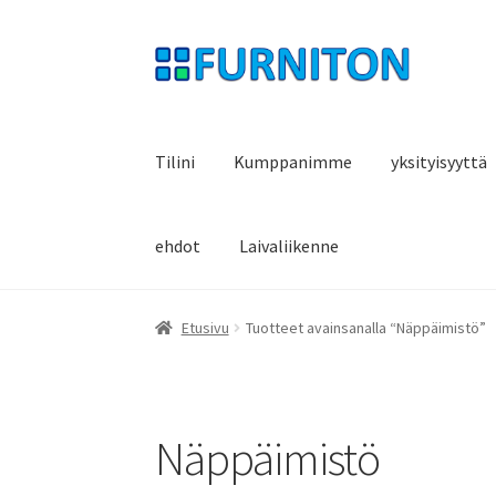
Siirry
Siirry
navigointiin
sisältöön
Tilini
Kumppanimme
yksityisyyttä
ehdot
Laivaliikenne
Etusivu
Tuotteet avainsanalla “Näppäimistö”
Näppäimistö