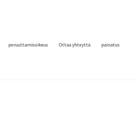
peruuttamisoikeus
Ottaa yhteyttä
painatus