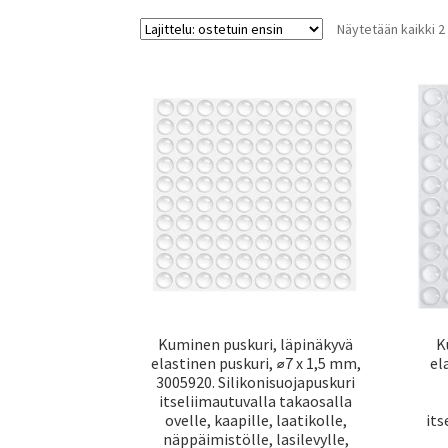
Näytetään kaikki 2
Kuminen puskuri, läpinäkyvä
K
elastinen puskuri, ⌀7 x 1,5 mm,
el
3005920. Silikonisuojapuskuri
itseliimautuvalla takaosalla
ovelle, kaapille, laatikolle,
its
näppäimistölle, lasilevylle,