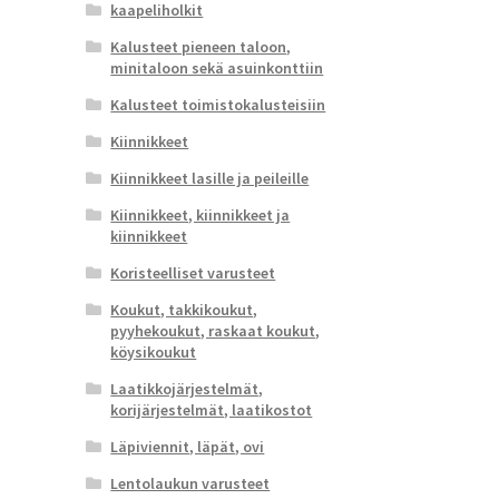
kaapeliholkit
Kalusteet pieneen taloon,
minitaloon sekä asuinkonttiin
Kalusteet toimistokalusteisiin
Kiinnikkeet
Kiinnikkeet lasille ja peileille
Kiinnikkeet, kiinnikkeet ja
kiinnikkeet
Koristeelliset varusteet
Koukut, takkikoukut,
pyyhekoukut, raskaat koukut,
köysikoukut
Laatikkojärjestelmät,
korijärjestelmät, laatikostot
Läpiviennit, läpät, ovi
Lentolaukun varusteet