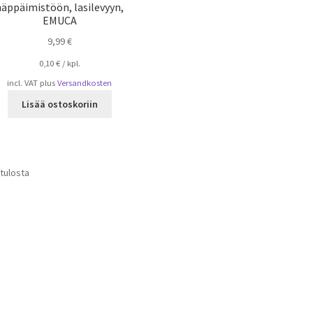
näppäimistöön, lasilevyyn,
EMUCA
9,99
€
0,10
€
/
kpl.
incl. VAT
plus
Versandkosten
Lisää ostoskoriin
Suosituimmat
 tulosta
ensin