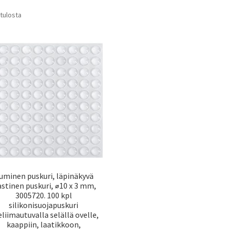
Suosituimmat
 tulosta
ensin
uminen puskuri, läpinäkyvä
astinen puskuri, ⌀10 x 3 mm,
3005720. 100 kpl
silikonisuojapuskuri
eliimautuvalla selällä ovelle,
kaappiin, laatikkoon,