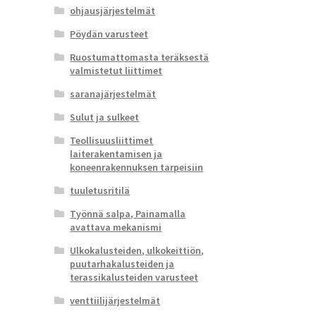
ohjausjärjestelmät
Pöydän varusteet
Ruostumattomasta teräksestä
valmistetut liittimet
saranajärjestelmät
Sulut ja sulkeet
Teollisuusliittimet
laiterakentamisen ja
koneenrakennuksen tarpeisiin
tuuletusritilä
Työnnä salpa, Painamalla
avattava mekanismi
Ulkokalusteiden, ulkokeittiön,
puutarhakalusteiden ja
terassikalusteiden varusteet
venttiilijärjestelmät