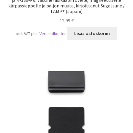
ja K-130-P6. Vastine lasikaapin ovelle, magneettiselle
kärpässieppolle ja paljon muuta, kirjoittanut Sugatsune /
LAMP® (Japani)
12,99
€
Lisää ostoskoriin
incl. VAT
plus
Versandkosten