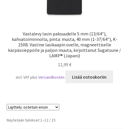
Vastalevy lasin paksuudelle 5 mm (13/64″),
kahvatoiminnolla, pinta: musta, 40 mm (1-37/64″), K-
150B. Vastine lasikaapin ovelle, magneettiselle
kärpässieppolle ja paljon muuta, kirjoittanut Sugatsune /
LAMP® (Japani)
11,99
€
Lisää ostoskoriin
incl. VAT
plus
Versandkosten
Suosituimmat
Näytetään tulokset 1–12 / 15
ensin