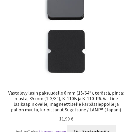
Vastalevy lasin paksuudelle 6 mm (15/64″), terästä, pinta:
musta, 35 mm (1-3/8″), K-110B ja K-110-P6. Vastine
lasikaapin ovelle, magneettiselle kärpässieppolle ja
paljon muuta, kirjoittanut Sugatsune / LAMP® (Japani)
11,99
€
Lisää ostoskoriin
incl. VAT
plus
Versandkosten