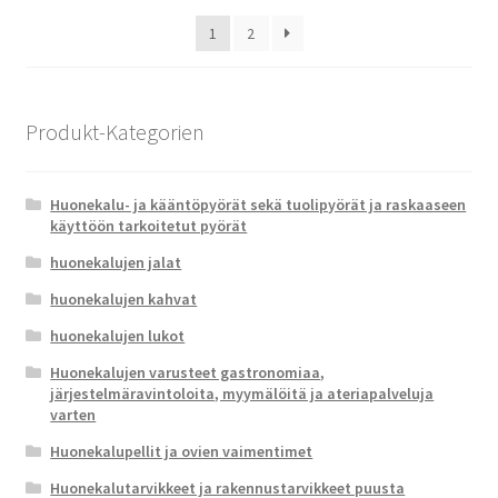
1
2
Produkt-Kategorien
Huonekalu- ja kääntöpyörät sekä tuolipyörät ja raskaaseen
käyttöön tarkoitetut pyörät
huonekalujen jalat
huonekalujen kahvat
huonekalujen lukot
Huonekalujen varusteet gastronomiaa,
järjestelmäravintoloita, myymälöitä ja ateriapalveluja
varten
Huonekalupellit ja ovien vaimentimet
Huonekalutarvikkeet ja rakennustarvikkeet puusta