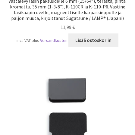
Vastalevy lasin paksuudelle 6 mm (15/64″), terästä, pinta:
kromattu, 35 mm (1-3/8″), K-110CR ja K-110-P6. Vastine
lasikaapin ovelle, magneettiselle kärpässieppolle ja
paljon muuta, kirjoittanut Sugatsune / LAMP® (Japani)
11,99
€
Lisää ostoskoriin
incl. VAT
plus
Versandkosten