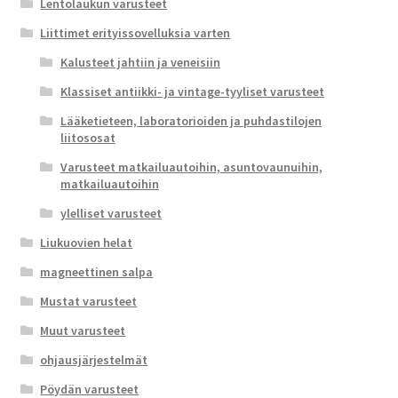
Lentolaukun varusteet
Liittimet erityissovelluksia varten
Kalusteet jahtiin ja veneisiin
Klassiset antiikki- ja vintage-tyyliset varusteet
Lääketieteen, laboratorioiden ja puhdastilojen
liitososat
Varusteet matkailuautoihin, asuntovaunuihin,
matkailuautoihin
ylelliset varusteet
Liukuovien helat
magneettinen salpa
Mustat varusteet
Muut varusteet
ohjausjärjestelmät
Pöydän varusteet