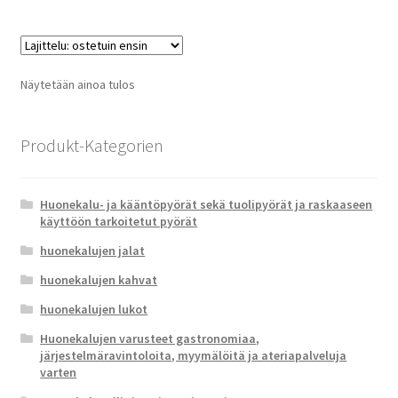
Näytetään ainoa tulos
Produkt-Kategorien
Huonekalu- ja kääntöpyörät sekä tuolipyörät ja raskaaseen
käyttöön tarkoitetut pyörät
huonekalujen jalat
huonekalujen kahvat
huonekalujen lukot
Huonekalujen varusteet gastronomiaa,
järjestelmäravintoloita, myymälöitä ja ateriapalveluja
varten