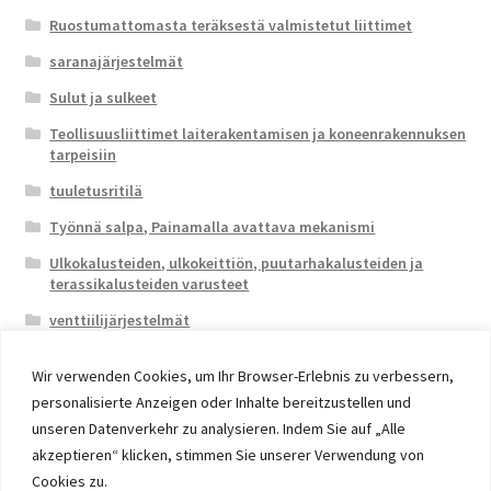
Ruostumattomasta teräksestä valmistetut liittimet
saranajärjestelmät
Sulut ja sulkeet
Teollisuusliittimet laiterakentamisen ja koneenrakennuksen
tarpeisiin
tuuletusritilä
Työnnä salpa, Painamalla avattava mekanismi
Ulkokalusteiden, ulkokeittiön, puutarhakalusteiden ja
terassikalusteiden varusteet
venttiilijärjestelmät
Wir verwenden Cookies, um Ihr Browser-Erlebnis zu verbessern,
personalisierte Anzeigen oder Inhalte bereitzustellen und
unseren Datenverkehr zu analysieren. Indem Sie auf „Alle
akzeptieren“ klicken, stimmen Sie unserer Verwendung von
© 2026 Eruon Trade UG, Germany, member of the ERUON
Cookies zu.