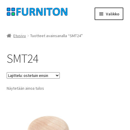
Siirry
Siirry
Valikko
navigointiin
sisältöön
Tilini
Etusivu
Tuotteet avainsanalla “SMT24”
Kumppanimme
SMT24
yksityisyyttä
peruuttamisoikeus
Näytetään ainoa tulos
Ottaa yhteyttä
painatus
ehdot