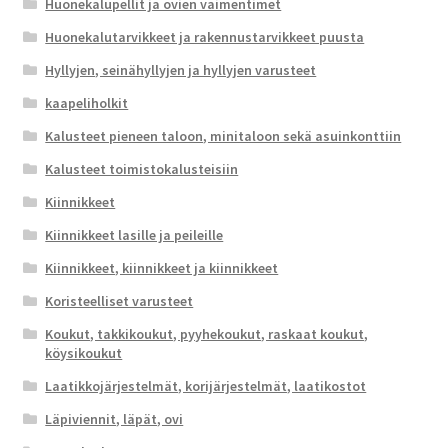
Huonekalupellit ja ovien vaimentimet
Huonekalutarvikkeet ja rakennustarvikkeet puusta
Hyllyjen, seinähyllyjen ja hyllyjen varusteet
kaapeliholkit
Kalusteet pieneen taloon, minitaloon sekä asuinkonttiin
Kalusteet toimistokalusteisiin
Kiinnikkeet
Kiinnikkeet lasille ja peileille
Kiinnikkeet, kiinnikkeet ja kiinnikkeet
Koristeelliset varusteet
Koukut, takkikoukut, pyyhekoukut, raskaat koukut,
köysikoukut
Laatikkojärjestelmät, korijärjestelmät, laatikostot
Läpiviennit, läpät, ovi