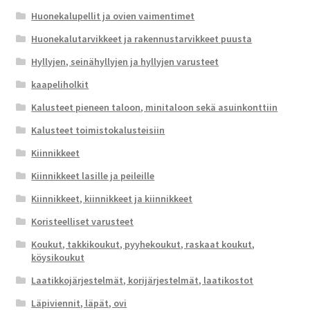
Huonekalupellit ja ovien vaimentimet
Huonekalutarvikkeet ja rakennustarvikkeet puusta
Hyllyjen, seinähyllyjen ja hyllyjen varusteet
kaapeliholkit
Kalusteet pieneen taloon, minitaloon sekä asuinkonttiin
Kalusteet toimistokalusteisiin
Kiinnikkeet
Kiinnikkeet lasille ja peileille
Kiinnikkeet, kiinnikkeet ja kiinnikkeet
Koristeelliset varusteet
Koukut, takkikoukut, pyyhekoukut, raskaat koukut,
köysikoukut
Laatikkojärjestelmät, korijärjestelmät, laatikostot
Läpiviennit, läpät, ovi