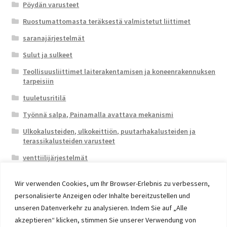
Pöydän varusteet
Ruostumattomasta teräksestä valmistetut liittimet
saranajärjestelmät
Sulut ja sulkeet
Teollisuusliittimet laiterakentamisen ja koneenrakennuksen
tarpeisiin
tuuletusritilä
Työnnä salpa, Painamalla avattava mekanismi
Ulkokalusteiden, ulkokeittiön, puutarhakalusteiden ja
terassikalusteiden varusteet
venttiilijärjestelmät
Wir verwenden Cookies, um Ihr Browser-Erlebnis zu verbessern,
personalisierte Anzeigen oder Inhalte bereitzustellen und
unseren Datenverkehr zu analysieren. Indem Sie auf „Alle
akzeptieren“ klicken, stimmen Sie unserer Verwendung von