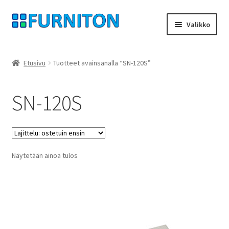
Siirry
Siirry
Valikko
navigointiin
sisältöön
Tilini
Etusivu
Tuotteet avainsanalla “SN-120S”
Kumppanimme
SN-120S
yksityisyyttä
peruuttamisoikeus
Näytetään ainoa tulos
Ottaa yhteyttä
painatus
ehdot