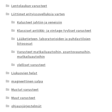
Lentolaukun varusteet
Liittimet erityissovelluksia varten
Kalusteet jahtiin ja veneisiin
Klassiset antiikki- ja vintage-tyyliset varusteet
Lääketieteen, laboratorioiden ja puhdastilojen
liitososat
Varusteet matkailuautoihin, asuntovaunuihin,
matkailuautoihin
ylelliset varusteet
Liukuovien helat
magneettinen salpa
Mustat varusteet
Muut varusteet
ohjausjärjestelmät