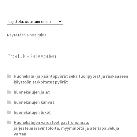
Näytetään ainoa tulos
Produkt-Kategorien
Huonekalu- ja kääntöpyörät sekä tuolipyörät ja raskaaseen
käyttöön tarkoitetut pyörät
huonekalujen jalat
huonekalujen kahvat
huonekalujen lukot
Huonekalujen varusteet gastronomiaa,
järjestelmäravintoloita, myymälöitä ja ateriapalveluja
varten