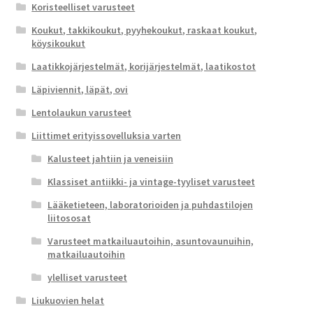
Koristeelliset varusteet
Koukut, takkikoukut, pyyhekoukut, raskaat koukut,
köysikoukut
Laatikkojärjestelmät, korijärjestelmät, laatikostot
Läpiviennit, läpät, ovi
Lentolaukun varusteet
Liittimet erityissovelluksia varten
Kalusteet jahtiin ja veneisiin
Klassiset antiikki- ja vintage-tyyliset varusteet
Lääketieteen, laboratorioiden ja puhdastilojen
liitososat
Varusteet matkailuautoihin, asuntovaunuihin,
matkailuautoihin
ylelliset varusteet
Liukuovien helat