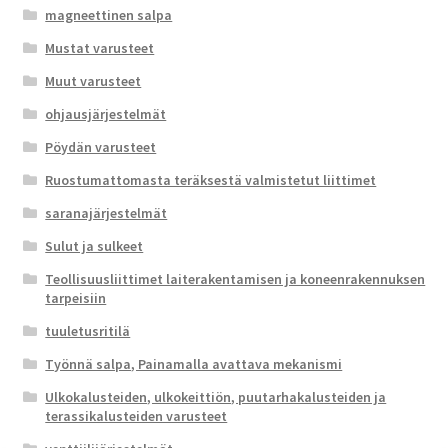
magneettinen salpa
Mustat varusteet
Muut varusteet
ohjausjärjestelmät
Pöydän varusteet
Ruostumattomasta teräksestä valmistetut liittimet
saranajärjestelmät
Sulut ja sulkeet
Teollisuusliittimet laiterakentamisen ja koneenrakennuksen
tarpeisiin
tuuletusritilä
Työnnä salpa, Painamalla avattava mekanismi
Ulkokalusteiden, ulkokeittiön, puutarhakalusteiden ja
terassikalusteiden varusteet