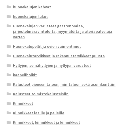
huonekalujen kahvat
huonekalujen lukot
Huonekalujen varusteet gastronomiaa,
järjestelmäravintoloita, myymälöitä ja ateriapalveluja
varten
Huonekalupellit ja ovien vaimentimet
Huonekalutarvikkeet ja rakennustarvikkeet puusta
Hyllyjen, seinähyllyjen ja hyllyjen varusteet
kaapeliholkit
Kalusteet pieneen taloon, minitaloon sekä asuinkonttiin
Kalusteet toimistokalusteisiin
Kiinnikkeet
Kiinnikkeet lasille ja peileille
Kiinnikkeet, kiinnikkeet ja kiinnikkeet