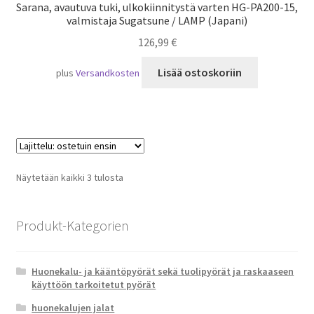
Sarana, avautuva tuki, ulkokiinnitystä varten HG-PA200-15,
valmistaja Sugatsune / LAMP (Japani)
126,99
€
Lisää ostoskoriin
plus
Versandkosten
Suosituimmat
Näytetään kaikki 3 tulosta
ensin
Produkt-Kategorien
Huonekalu- ja kääntöpyörät sekä tuolipyörät ja raskaaseen
käyttöön tarkoitetut pyörät
huonekalujen jalat