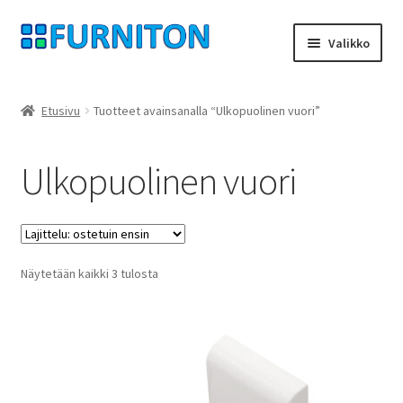
Siirry
Siirry
Valikko
navigointiin
sisältöön
Tilini
Etusivu
Tuotteet avainsanalla “Ulkopuolinen vuori”
Kumppanimme
Ulkopuolinen vuori
yksityisyyttä
peruuttamisoikeus
Suosituimmat
Näytetään kaikki 3 tulosta
Ottaa yhteyttä
ensin
painatus
ehdot