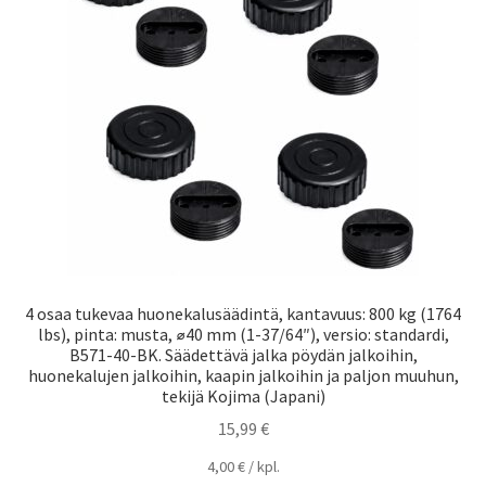
4 osaa tukevaa huonekalusäädintä, kantavuus: 800 kg (1764
lbs), pinta: musta, ⌀40 mm (1-37/64″), versio: standardi,
B571-40-BK. Säädettävä jalka pöydän jalkoihin,
huonekalujen jalkoihin, kaapin jalkoihin ja paljon muuhun,
tekijä Kojima (Japani)
15,99
€
4,00
€
/
kpl.