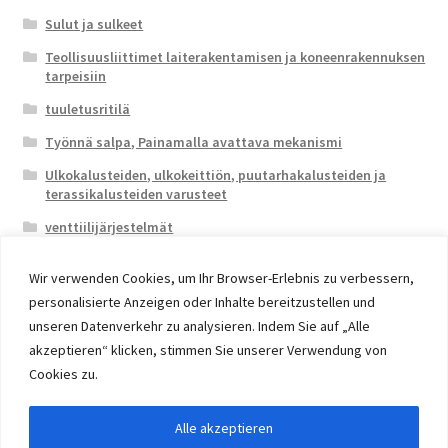
Sulut ja sulkeet
Teollisuusliittimet laiterakentamisen ja koneenrakennuksen
tarpeisiin
tuuletusritilä
Työnnä salpa, Painamalla avattava mekanismi
Ulkokalusteiden, ulkokeittiön, puutarhakalusteiden ja
terassikalusteiden varusteet
venttiilijärjestelmät
Wir verwenden Cookies, um Ihr Browser-Erlebnis zu verbessern,
personalisierte Anzeigen oder Inhalte bereitzustellen und
unseren Datenverkehr zu analysieren. Indem Sie auf „Alle
akzeptieren“ klicken, stimmen Sie unserer Verwendung von
© 2026 Eruon Trade UG, Germany, member of the ERUON
Cookies zu.
Group. High quality Furniture Fittings and Components
Alle akzeptieren