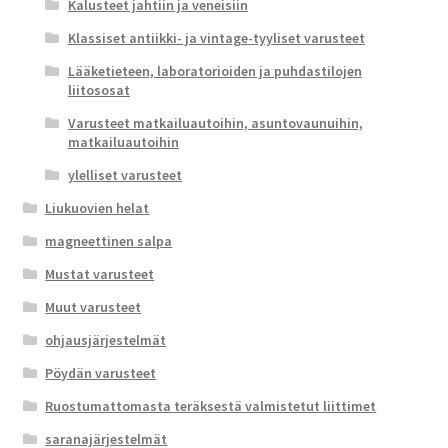
Kalusteet jahtiin ja veneisiin
Klassiset antiikki- ja vintage-tyyliset varusteet
Lääketieteen, laboratorioiden ja puhdastilojen
liitososat
Varusteet matkailuautoihin, asuntovaunuihin,
matkailuautoihin
ylelliset varusteet
Liukuovien helat
magneettinen salpa
Mustat varusteet
Muut varusteet
ohjausjärjestelmät
Pöydän varusteet
Ruostumattomasta teräksestä valmistetut liittimet
saranajärjestelmät