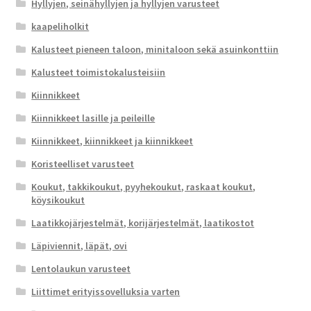
Hyllyjen, seinähyllyjen ja hyllyjen varusteet
kaapeliholkit
Kalusteet pieneen taloon, minitaloon sekä asuinkonttiin
Kalusteet toimistokalusteisiin
Kiinnikkeet
Kiinnikkeet lasille ja peileille
Kiinnikkeet, kiinnikkeet ja kiinnikkeet
Koristeelliset varusteet
Koukut, takkikoukut, pyyhekoukut, raskaat koukut,
köysikoukut
Laatikkojärjestelmät, korijärjestelmät, laatikostot
Läpiviennit, läpät, ovi
Lentolaukun varusteet
Liittimet erityissovelluksia varten