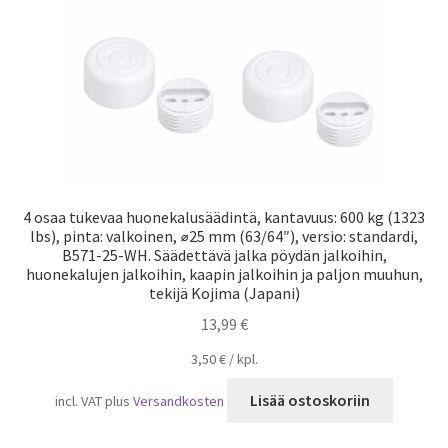
4 osaa tukevaa huonekalusäädintä, kantavuus: 600 kg (1323
lbs), pinta: valkoinen, ⌀25 mm (63/64″), versio: standardi,
B571-25-WH. Säädettävä jalka pöydän jalkoihin,
huonekalujen jalkoihin, kaapin jalkoihin ja paljon muuhun,
tekijä Kojima (Japani)
13,99
€
3,50
€
/
kpl.
Lisää ostoskoriin
incl. VAT
plus
Versandkosten