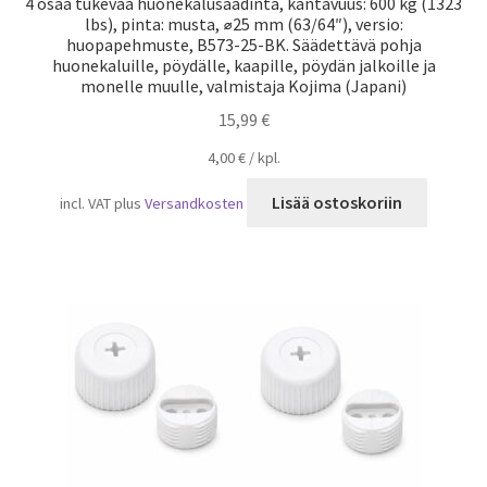
4 osaa tukevaa huonekalusäädintä, kantavuus: 600 kg (1323
lbs), pinta: musta, ⌀25 mm (63/64″), versio:
huopapehmuste, B573-25-BK. Säädettävä pohja
huonekaluille, pöydälle, kaapille, pöydän jalkoille ja
monelle muulle, valmistaja Kojima (Japani)
15,99
€
4,00
€
/
kpl.
Lisää ostoskoriin
incl. VAT
plus
Versandkosten