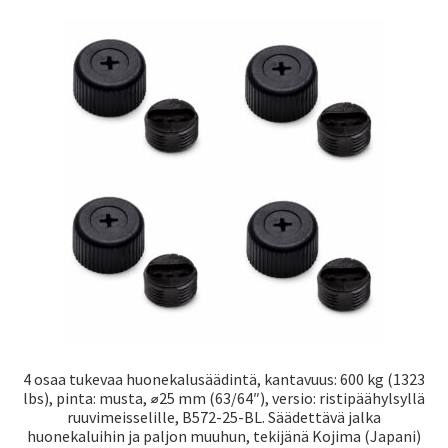
4 osaa tukevaa huonekalusäädintä, kantavuus: 600 kg (1323
lbs), pinta: musta, ⌀25 mm (63/64″), versio: ristipäähylsyllä
ruuvimeisselille, B572-25-BL. Säädettävä jalka
huonekaluihin ja paljon muuhun, tekijänä Kojima (Japani)