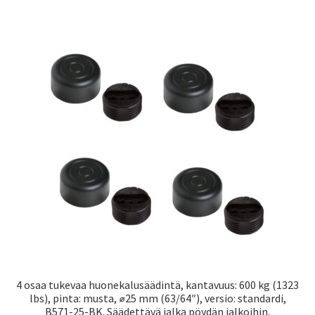
4 osaa tukevaa huonekalusäädintä, kantavuus: 600 kg (1323
lbs), pinta: musta, ⌀25 mm (63/64″), versio: standardi,
B571-25-BK. Säädettävä jalka pöydän jalkoihin,