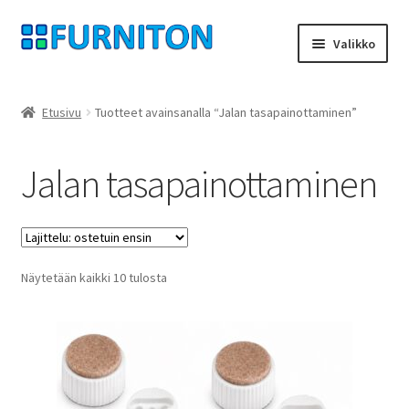
Siirry
Siirry
Valikko
navigointiin
sisältöön
Tilini
Etusivu
Tuotteet avainsanalla “Jalan tasapainottaminen”
Kumppanimme
Jalan tasapainottaminen
yksityisyyttä
peruuttamisoikeus
Suosituimmat
Näytetään kaikki 10 tulosta
Ottaa yhteyttä
ensin
painatus
ehdot