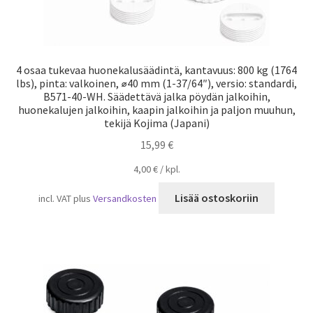
4 osaa tukevaa huonekalusäädintä, kantavuus: 800 kg (1764
lbs), pinta: valkoinen, ⌀40 mm (1-37/64″), versio: standardi,
B571-40-WH. Säädettävä jalka pöydän jalkoihin,
huonekalujen jalkoihin, kaapin jalkoihin ja paljon muuhun,
tekijä Kojima (Japani)
15,99
€
4,00
€
/
kpl.
Lisää ostoskoriin
incl. VAT
plus
Versandkosten