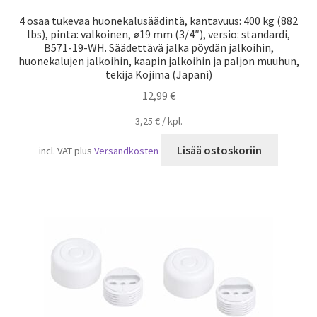
4 osaa tukevaa huonekalusäädintä, kantavuus: 400 kg (882
lbs), pinta: valkoinen, ⌀19 mm (3/4″), versio: standardi,
B571-19-WH. Säädettävä jalka pöydän jalkoihin,
huonekalujen jalkoihin, kaapin jalkoihin ja paljon muuhun,
tekijä Kojima (Japani)
12,99
€
3,25
€
/
kpl.
Lisää ostoskoriin
incl. VAT
plus
Versandkosten