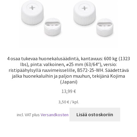
4 osaa tukevaa huonekalusäädintä, kantavuus: 600 kg (1323
lbs), pinta: valkoinen, ⌀25 mm (63/64″), versio:
ristipäähylsyllä ruuvimeisselille, B572-25-WH. Säädettävä
jalka huonekaluihin ja paljon muuhun, tekijänä Kojima
(Japani)
13,99
€
3,50
€
/
kpl.
Lisää ostoskoriin
incl. VAT
plus
Versandkosten