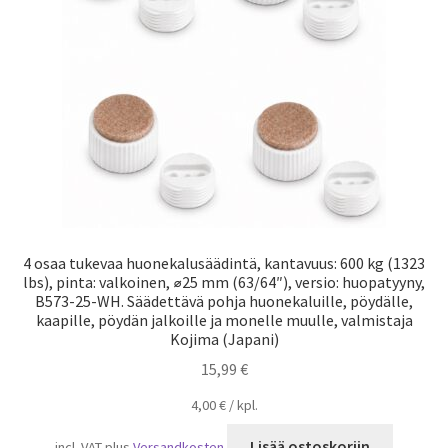
Laivaliikenne
4 osaa tukevaa huonekalusäädintä, kantavuus: 600 kg (1323
lbs), pinta: valkoinen, ⌀25 mm (63/64″), versio: huopatyyny,
B573-25-WH. Säädettävä pohja huonekaluille, pöydälle,
kaapille, pöydän jalkoille ja monelle muulle, valmistaja
Kojima (Japani)
15,99
€
4,00
€
/
kpl.
Lisää ostoskoriin
incl. VAT
plus
Versandkosten