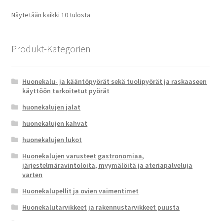
Suosituimmat
Näytetään kaikki 10 tulosta
ensin
Produkt-Kategorien
Huonekalu- ja kääntöpyörät sekä tuolipyörät ja raskaaseen
käyttöön tarkoitetut pyörät
huonekalujen jalat
huonekalujen kahvat
huonekalujen lukot
Huonekalujen varusteet gastronomiaa,
järjestelmäravintoloita, myymälöitä ja ateriapalveluja
varten
Huonekalupellit ja ovien vaimentimet
Huonekalutarvikkeet ja rakennustarvikkeet puusta