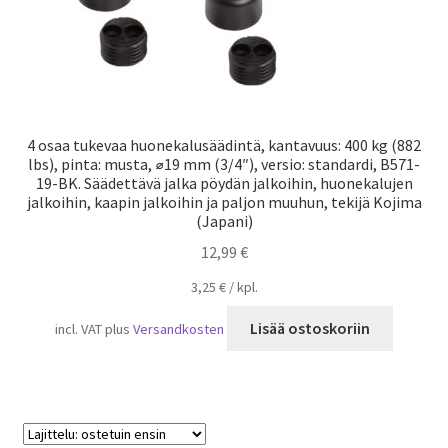
4 osaa tukevaa huonekalusäädintä, kantavuus: 400 kg (882
lbs), pinta: musta, ⌀19 mm (3/4″), versio: standardi, B571-
19-BK. Säädettävä jalka pöydän jalkoihin, huonekalujen
jalkoihin, kaapin jalkoihin ja paljon muuhun, tekijä Kojima
(Japani)
12,99
€
3,25
€
/
kpl.
Lisää ostoskoriin
incl. VAT
plus
Versandkosten