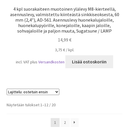
4 kpl suorakaiteen muotoinen ylälevy M8-kierteellä,
asennuslevy, valmistettu kiinteästä sinkkiseoksesta, 60
mm (2,4″), AD-561. Asennuslevy huonekalujaloille,
huonekalupyörille, konejaloille, kaapin jaloille,
sohvajaloille ja paljon muuta, Sugatsune / LAMP
14,99
€
3,75
€
/
kpl.
Lisää ostoskoriin
incl. VAT
plus
Versandkosten
Suosituimmat
Näytetään tulokset 1–12 / 20
ensin
1
2