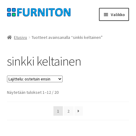
Siirry
Siirry
Valikko
navigointiin
sisältöön
Tilini
Etusivu
Tuotteet avainsanalla “sinkki keltainen”
Kumppanimme
sinkki keltainen
yksityisyyttä
peruuttamisoikeus
Suosituimmat
Näytetään tulokset 1–12 / 20
Ottaa yhteyttä
ensin
painatus
1
2
ehdot