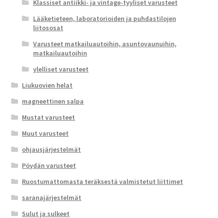
Klassiset antiikki- ja vintage-tyyliset varusteet
Lääketieteen, laboratorioiden ja puhdastilojen
liitososat
Varusteet matkailuautoihin, asuntovaunuihin,
matkailuautoihin
ylelliset varusteet
Liukuovien helat
magneettinen salpa
Mustat varusteet
Muut varusteet
ohjausjärjestelmät
Pöydän varusteet
Ruostumattomasta teräksestä valmistetut liittimet
saranajärjestelmät
Sulut ja sulkeet