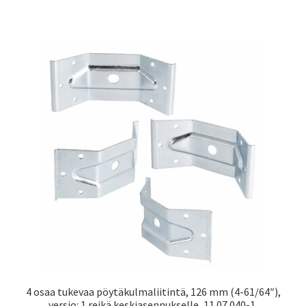
4 osaa tukevaa pöytäkulmaliitintä, 126 mm (4-61/64″),
versio: 1 reikä keskiasennukselle, 11.07.040-1.