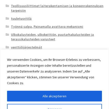
Teollisuusliittimet laiterakentamisen ja koneenrakennuksen
tarpeisiin
tuuletusritilä
Työnnä salpa, Painamalla avattava mekanismi
Ulkokalusteiden, ulkokeittiön, puutarhakalusteiden ja
terassikalusteiden varusteet
venttiilijärjestelmät
Wir verwenden Cookies, um Ihr Browser-Erlebnis zu verbessern,
personalisierte Anzeigen oder Inhalte bereitzustellen und
unseren Datenverkehr zu analysieren. Indem Sie auf „Alle
akzeptieren“ klicken, stimmen Sie unserer Verwendung von
© 2026 Eruon Trade UG, Germany, member of the ERUON
Cookies zu.
Group. High quality Furniture Fittings and Components
Alle akzeptieren
Withdraw from contract