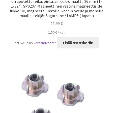
on upotettu reikä, pinta: sinkkikromaatti, 26 mm (1-
1/32″), SP0207. Magneettinen vastine magneettisille
lukkoille, magneettilukkolle, kaapin ovelle ja monelle
muulle, tekijät Sugatsune / LAMP® (Japani)
11,99
€
1,50
€
/
kpl.
Lisää ostoskoriin
incl. VAT
plus
Versandkosten