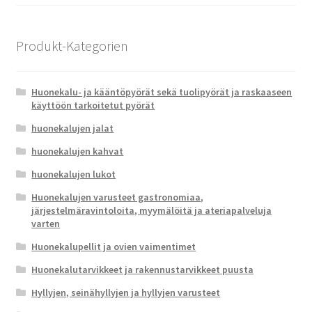
Produkt-Kategorien
Huonekalu- ja kääntöpyörät sekä tuolipyörät ja raskaaseen
käyttöön tarkoitetut pyörät
huonekalujen jalat
huonekalujen kahvat
huonekalujen lukot
Huonekalujen varusteet gastronomiaa,
järjestelmäravintoloita, myymälöitä ja ateriapalveluja
varten
Huonekalupellit ja ovien vaimentimet
Huonekalutarvikkeet ja rakennustarvikkeet puusta
Hyllyjen, seinähyllyjen ja hyllyjen varusteet