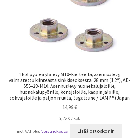
4 kpl pyöreä ylälevy M10-kierteellä, asennuslevy,
valmistettu kiinteästä sinkkiseoksesta, 28 mm (1.2″), AD-
555-28-M10. Asennuslevy huonekalujaloille,
huonekalupyörille, konejaloille, kaapin jaloille,
sohvajaloille ja paljon muuta, Sugatsune / LAMP® (Japan
14,99
€
3,75
€
/
kpl.
Lisää ostoskoriin
incl. VAT
plus
Versandkosten