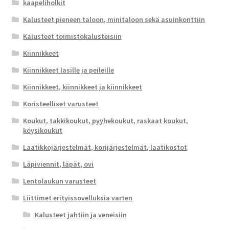
kaapeliholkit
Kalusteet pieneen taloon, minitaloon sekä asuinkonttiin
Kalusteet toimistokalusteisiin
Kiinnikkeet
Kiinnikkeet lasille ja peileille
Kiinnikkeet, kiinnikkeet ja kiinnikkeet
Koristeelliset varusteet
Koukut, takkikoukut, pyyhekoukut, raskaat koukut,
köysikoukut
Laatikkojärjestelmät, korijärjestelmät, laatikostot
Läpiviennit, läpät, ovi
Lentolaukun varusteet
Liittimet erityissovelluksia varten
Kalusteet jahtiin ja veneisiin